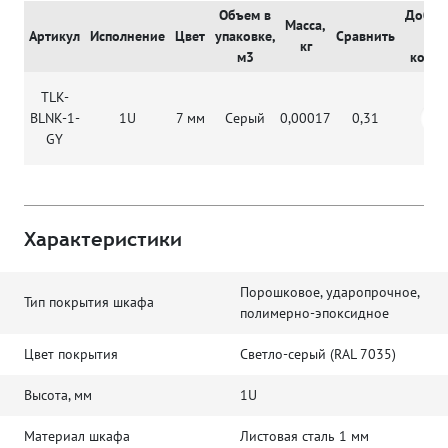
Объем в
Добав
Масса,
Артикул
Исполнение
Цвет
упаковке,
Сравнить
в
кг
м3
корзи
TLK-
BLNK-1-
1U
7 мм
Серый
0,00017
0,31
GY
Характеристики
Порошковое, ударопрочное,
Тип покрытия шкафа
полимерно-эпоксидное
Цвет покрытия
Светло-серый (RAL 7035)
Высота, мм
1U
Материал шкафа
Листовая сталь 1 мм