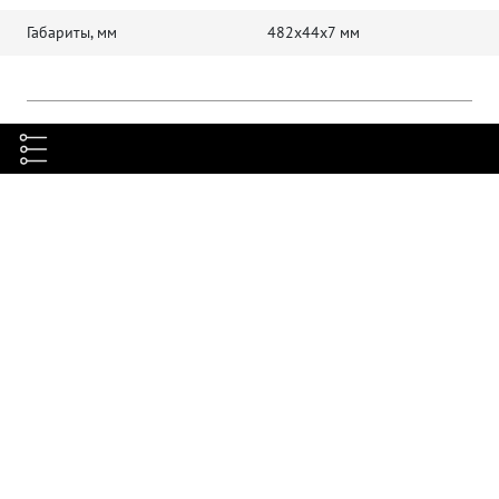
Габариты, мм
482х44x7 мм
Комплектация
Заглушка, шт
1
Полезные материалы