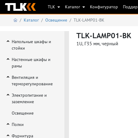
TLK
Каталог
Конфигуратор
Подде
Каталог
Освещение
TLK-LAMP01-BK
TLK-LAMP01-BK
Напольные шкафы и
1U, Г35 мм, черный
стойки
Настенные шкафы и
рамы
Вентиляция и
терморегулирование
Электропитание и
заземление
Освещение
Полки
Фурнитура