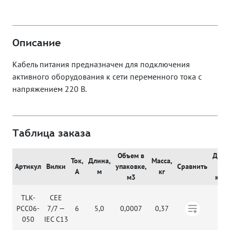
Описание
Кабель питания предназначен для подключения
активного оборудования к сети переменного тока с
напряжением 220 В.
Таблица заказа
Объем в
Доба
Ток,
Длина,
Масса,
Артикул
Вилки
упаковке,
Сравнить
в
А
м
кг
м3
кор
TLK-
CEE
PCC06-
7/7 —
6
5,0
0,0007
0,37
050
IEC C13