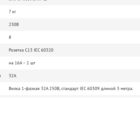
7 кг
230В
8
Розетка C13 IEC 60320
на 16A – 2 шт
и
32A
Вилка 1-фазная 32А 250В, стандарт IEC 60309 длиной 3 метра.
Синий светодиод – 1 шт
Зеленый светодиод – 1 шт
Разъём RJ45 для Ethernet – 1 шт
Трехразрядный цифровой семисегментный индикатор: Диапазон: 0