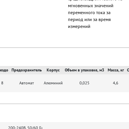
мгновенных значений
переменного тока за
период или за время
измерений
нездо
Предохранитель
Корпус
Объем в упаковке, м3
Масса, кг
8
Автомат
Алюминий
0,025
4,6
200-240В, 50/60 Гц