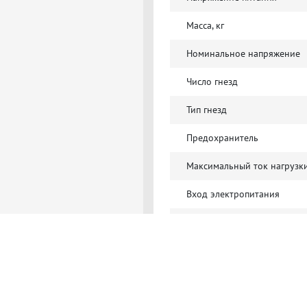
Масса, кг
Номинальное напряжение
Число гнезд
Тип гнезд
Предохранитель
Максимальный ток нагрузк
Вход электропитания
SSL индикация
DHCP индикация
Сеть