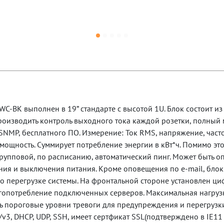
-BK выполнен в 19” стандарте с высотой 1U. Блок состоит из
производить контроль выходного тока каждой розетки, полный
SNMP, бесплатного ПО. Измерение: Ток RMS, напряжение, част
мощность. Суммирует потребление энергии в кВт*ч. Помимо эт
групповой, по расписанию, автоматический пинг. Может быть о
ния и выключения питания. Кроме оповещения по e-mail, бло
 о перегрузке системы. На фронтальной стороне установлен ц
потребление подключенных серверов. Максимальная нагрузка
ь пороговые уровни тревоги для предупреждения и перегрузк
1/v3, DHCP, UDP, SSH, имеет сертфикат SSL(подтверждено в IE1