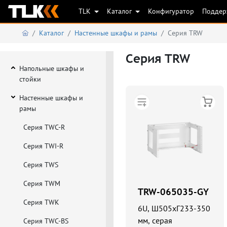
TLK
Каталог
Конфигуратор
Подде
Каталог
Настенные шкафы и рамы
Серия TRW
Серия TRW
Напольные шкафы и
стойки
Настенные шкафы и
рамы
Серия TWC-R
Серия TWI-R
Серия TWS
Серия TWM
TRW-065035-GY
Серия TWK
6U, Ш505хГ233-350
мм, серая
Серия TWC-BS