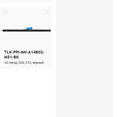
Серия Pom (PM)
(1)
Серия Switched (SW)
(1)
TLK-PPI-MN-A14B02-
M51-BK
16 гнезд, 32А, 27U, черный