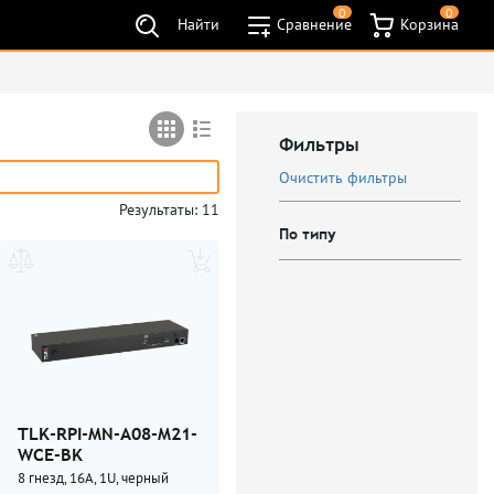
0
0
Найти
Сравнение
Корзина
Фильтры
Очистить фильтры
Результаты: 11
По типу
Блоки распределения
питания с
интеллектуальным
управлением
(11)
Серия Monitored (MN)
(11)
Электропитание и
TLK-RPI-MN-A08-M21-
заземление
(11)
WCE-BK
Серия ATS (AT)
(1)
8 гнезд, 16А, 1U, черный