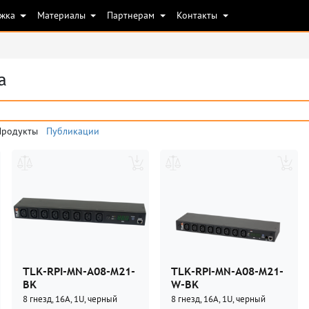
ржка
Материалы
Партнерам
Контакты
а
Продукты
Публикации
TLK-RPI-MN-A08-M21-
TLK-RPI-MN-A08-M21-
BK
W-BK
8 гнезд, 16А, 1U, черный
8 гнезд, 16А, 1U, черный