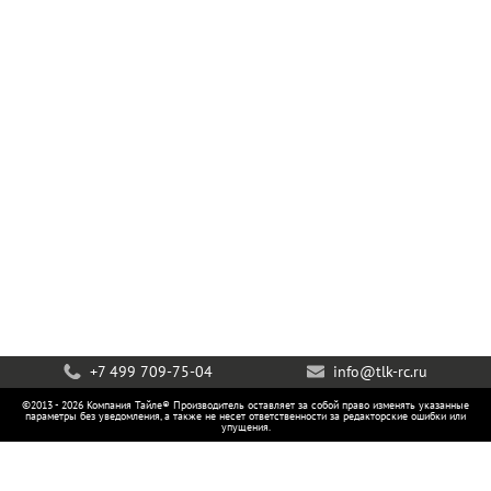
+7 499 709-75-04
info@tlk-rc.ru
©2013 - 2026 Компания Тайле® Производитель оставляет за собой право изменять указанные
параметры без уведомления, а также не несет ответственности за редакторские ошибки или
упущения.