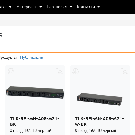
ржка
Материалы
Партнерам
Контакты
а
Продукты
Публикации
TLK-RPI-MN-A08-M21-
TLK-RPI-MN-A08-M21-
BK
W-BK
8 гнезд, 16А, 1U, черный
8 гнезд, 16А, 1U, черный