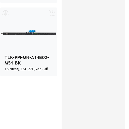
Серия Pom (PM)
(1)
Серия Switched (SW)
(1)
TLK-PPI-MN-A14B02-
M51-BK
16 гнезд, 32А, 27U, черный