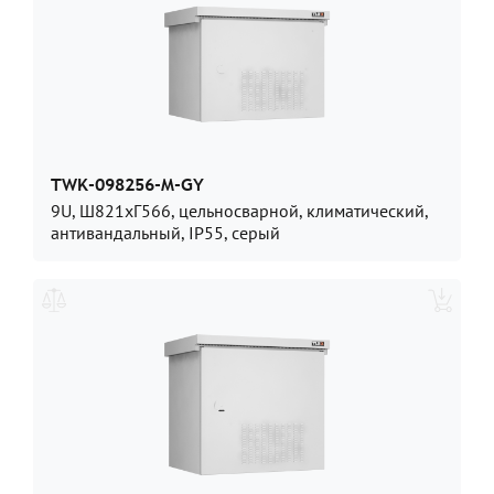
TWK-098256-M-GY
9U, Ш821хГ566, цельносварной, климатический,
антивандальный, IP55, серый