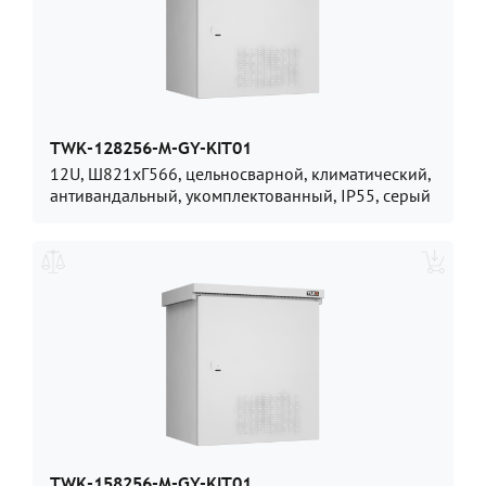
TWK-128256-M-GY-KIT01
12U, Ш821хГ566, цельносварной, климатический,
антивандальный, укомплектованный, IP55, серый
TWK-158256-M-GY-KIT01