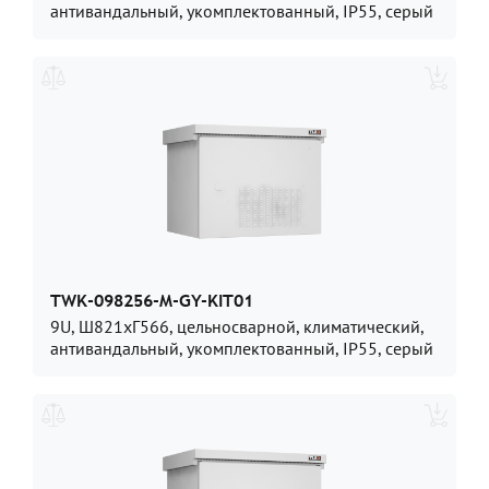
антивандальный, укомплектованный, IP55, серый
TWK-098256-M-GY-KIT01
9U, Ш821хГ566, цельносварной, климатический,
антивандальный, укомплектованный, IP55, серый